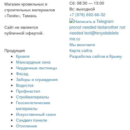
Сб: 08:30 — 13:00
Магазин кровельных и
Вс: выходной
строительных материалов
+7 (978) 692-66-32
«Тенёк», Тамань
Сайт не является
pro
not needed text
another not
публичной офертой.
needed text
@tenyok
delete
me
.ru
Мы вконтакте
Продукция
Карта сайта
Кровля
Разработка сайтов в Крыму
Мансардные окна
Чердачные лестницы
Фасад
Заборы и ограждения
Водосток
Профнастил
Стройматериалы
Геосинтетические
материалы
Искусственный газон
Сэндвич панели
Отопление