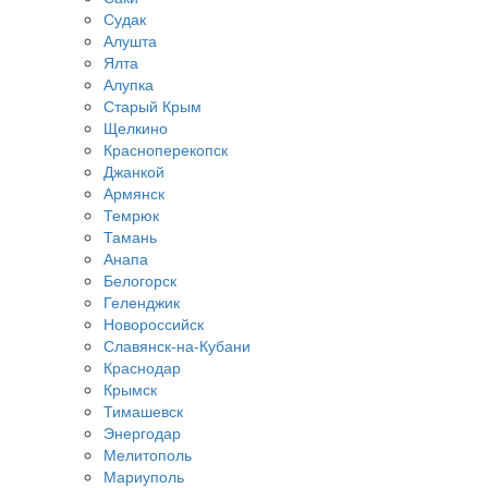
Судак
Алушта
Ялта
Алупка
Старый Крым
Щелкино
Красноперекопск
Джанкой
Армянск
Темрюк
Тамань
Анапа
Белогорск
Геленджик
Новороссийск
Славянск-на-Кубани
Краснодар
Крымск
Тимашевск
Энергодар
Мелитополь
Мариуполь