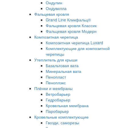
Ондулин
Ондувилла
Фальцевая кровля
Grand Line Кликфальц®
Фальцевая кровля Классик
Фальцевая кровля Модерн
Композитная черепица
Композитная черепица Luxard
Комплектующие для композитной
черепицы
Утеплитель для крыши
Базальтовая вата
Минеральная вата
Пенопласт
Пеноплэкс
Плёнки и мембраны
Ветробарьер
Гидробарьер
Кровельная мембрана
Паробарьер
Кровельные комплектующие
Гвозди, саморезы