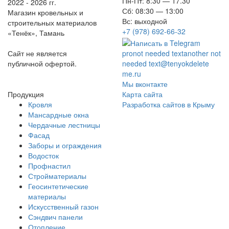
Пн-Пт: 8:30 — 17.30
2022 - 2026 гг.
Сб: 08:30 — 13:00
Магазин кровельных и
Вс: выходной
строительных материалов
+7 (978) 692-66-32
«Тенёк», Тамань
Сайт не является
pro
not needed text
another not
публичной офертой.
needed text
@tenyok
delete
me
.ru
Мы вконтакте
Продукция
Карта сайта
Кровля
Разработка сайтов в Крыму
Мансардные окна
Чердачные лестницы
Фасад
Заборы и ограждения
Водосток
Профнастил
Стройматериалы
Геосинтетические
материалы
Искусственный газон
Сэндвич панели
Отопление