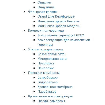
Ондулин
Ондувилла
Фальцевая кровля
Grand Line Кликфальц®
Фальцевая кровля Классик
Фальцевая кровля Модерн
Композитная черепица
Композитная черепица Luxard
Комплектующие для композитной
черепицы
Утеплитель для крыши
Базальтовая вата
Минеральная вата
Пенопласт
Пеноплэкс
Плёнки и мембраны
Ветробарьер
Гидробарьер
Кровельная мембрана
Паробарьер
Кровельные комплектующие
Гвозди, саморезы