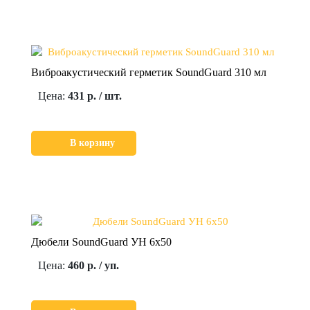
Виброакустический герметик SoundGuard 310 мл
Цена:
431 р. / шт.
В корзину
Дюбели SoundGuard УН 6х50
Цена:
460 р. / уп.