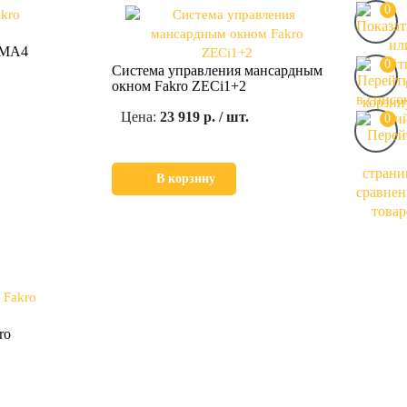
0
WMA4
0
Система управления мансардным
окном Fakro ZECi1+2
Цена:
23 919 р. / шт.
0
В корзину
ro