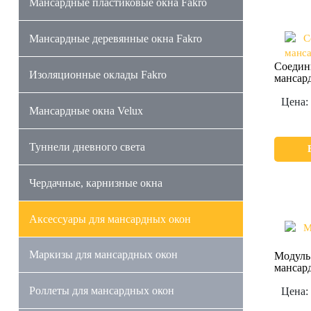
Мансардные пластиковые окна Fakro
Мансардные деревянные окна Fakro
Соедин
Изоляционные оклады Fakro
мансард
Цена:
Мансардные окна Velux
Туннели дневного света
Чердачные, карнизные окна
Аксессуары для мансардных окон
Маркизы для мансардных окон
Модуль
мансар
Роллеты для мансардных окон
Цена: