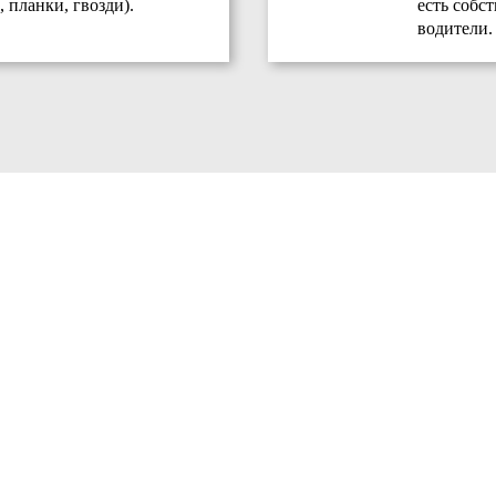
 планки, гвозди).
есть собс
водители.