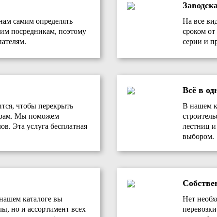
Заводск
нам самим определять
На все ви
им посредникам, поэтому
сроком от 
ателям.
серии и п
Всё в од
ится, чтобы перекрыть
В нашем к
ерам. Мы поможем
строитель
ов. Эта услуга бесплатная
лестниц и
выбором.
Собстве
 нашем каталоге вы
Нет необх
лы, но и ассортимент всех
перевозки