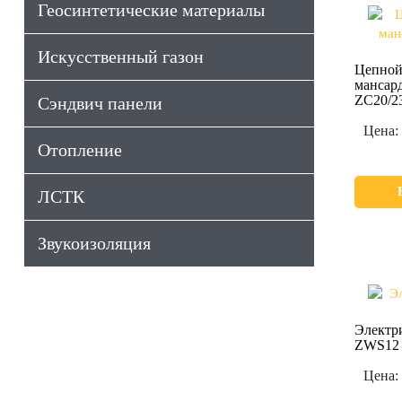
Геосинтетические материалы
Искусственный газон
Цепной
мансард
ZC20/2
Сэндвич панели
Цена:
Отопление
ЛСТК
Звукоизоляция
Электр
ZWS12
Цена: