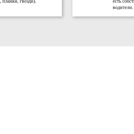
 планки, гвозди).
есть собс
водители.