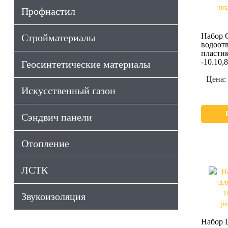
Профнастил
Набор G
Стройматериалы
водоотв
пласти
-10.10,
Геосинтетические материалы
Цена:
Искусственный газон
Сэндвич панели
Отопление
ЛСТК
Звукоизоляция
Набор L