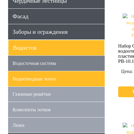
Чердачные лестницы
Фасад
Заборы и ограждения
Набор G
Водосток
водоотв
пласти
РВ-10.1
Водосточная система
Цена:
Водоотводные лотки
Газонные решётки
Комплекты лотков
Люки