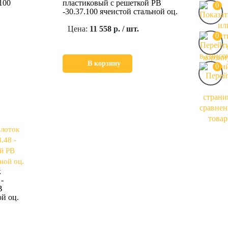
100
пластиковый c решеткой РВ
0
-30.37.100 ячеистой стальной оц.
Цена:
11 558 р. / шт.
0
В корзину
0
к
-
В
ой оц.