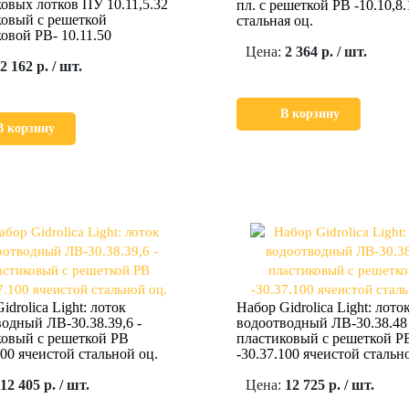
овых лотков ПУ 10.11,5.32
пл. с решеткой РВ -10.10,8.
ковый с решеткой
стальная оц.
овой РВ- 10.11.50
Цена:
2 364 р. / шт.
2 162 р. / шт.
В корзину
В корзину
idrolica Light: лоток
Набор Gidrolica Light: лото
одный ЛВ-30.38.39,6 -
водоотводный ЛВ-30.38.48 
ковый c решеткой РВ
пластиковый c решеткой Р
100 ячеистой стальной оц.
-30.37.100 ячеистой стальн
12 405 р. / шт.
Цена:
12 725 р. / шт.