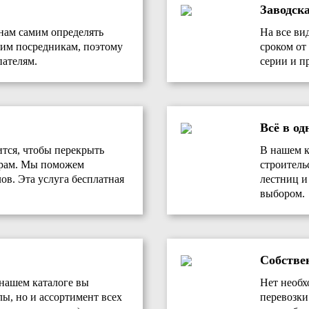
Заводск
нам самим определять
На все ви
им посредникам, поэтому
сроком от 
ателям.
серии и п
Всё в од
ится, чтобы перекрыть
В нашем к
ерам. Мы поможем
строитель
ов. Эта услуга бесплатная
лестниц и
выбором.
Собстве
 нашем каталоге вы
Нет необх
лы, но и ассортимент всех
перевозки